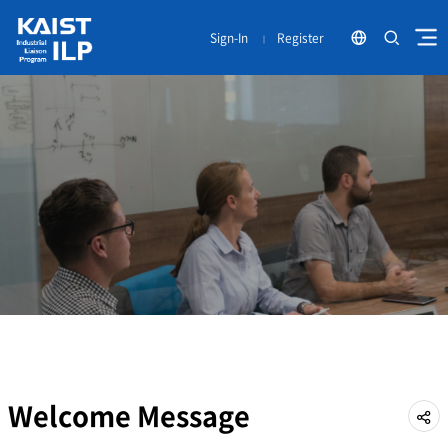
Sign-In
Register
언
열기
어
열기
변
경
Welcome Message
공